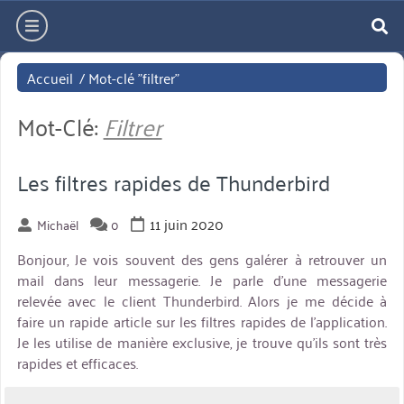
Aller
hamburger
directement
re
au
Accueil
/
Mot-clé "filtrer"
contenu
Mot-Clé:
Filtrer
Les filtres rapides de Thunderbird
11 juin 2020
Michaël
0
Bonjour, Je vois souvent des gens galérer à retrouver un
mail dans leur messagerie. Je parle d’une messagerie
relevée avec le client Thunderbird. Alors je me décide à
faire un rapide article sur les filtres rapides de l’application.
Je les utilise de manière exclusive, je trouve qu’ils sont très
rapides et efficaces.
miniature