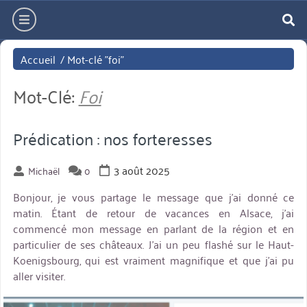
Aller
hamburger
directement
re
au
Accueil
/
Mot-clé "foi"
contenu
Mot-Clé:
Foi
Prédication : nos forteresses
3 août 2025
Michaël
0
Bonjour, je vous partage le message que j’ai donné ce
matin. Étant de retour de vacances en Alsace, j’ai
commencé mon message en parlant de la région et en
particulier de ses châteaux. J’ai un peu flashé sur le Haut-
Koenigsbourg, qui est vraiment magnifique et que j’ai pu
aller visiter.
miniature