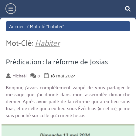
Aller
hamburger
directement
re
au
Accueil
/
Mot-clé "habiter"
contenu
Mot-Clé:
Habiter
Prédication : la réforme de Josias
18 mai 2024
Michaël
0
Bonjour, j’avais complètement zappé de vous partager le
message que j’ai donné dans mon assemblée dimanche
dernier. Après avoir parlé de la réforme qui a eu lieu sous
Joas, et de celle qui a eu lieu sous Ézéchias (ici et ici), je me
suis penché sur celle qu’a mené Josias.
miniature