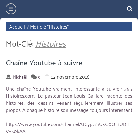
Aller
hamburger
directement
re
au
Accueil
/
Mot-clé "Histoires"
contenu
Mot-Clé:
Histoires
Chaîne Youtube à suivre
12 novembre 2016
Michaël
0
Une chaîne Youtube vraiment intéressante à suivre : 365
Histoires.com. Le pasteur Jean-Louis Gaillard raconte des
histoires, des dessins venant régulièrement illustrer ses
propos. A chaque histoire son message, toujours intéressant
:
https://www.youtube.com/channel/UCypzZrUxG0QIBUDH
Vyk0kAA