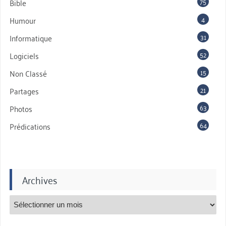
75
Bible
4
Humour
31
Informatique
52
Logiciels
15
Non Classé
21
Partages
63
Photos
64
Prédications
Archives