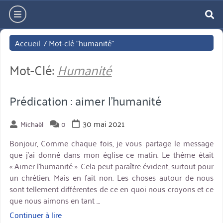
Aller
hamburger
directement
re
au
Accueil
/
Mot-clé "humanité"
contenu
Mot-Clé:
Humanité
Prédication : aimer l’humanité
30 mai 2021
Michaël
0
Bonjour, Comme chaque fois, je vous partage le message
que j’ai donné dans mon église ce matin. Le thème était
« Aimer l’humanité ». Cela peut paraître évident, surtout pour
un chrétien. Mais en fait non. Les choses autour de nous
sont tellement différentes de ce en quoi nous croyons et ce
que nous aimons en tant …
Continuer à lire
« Prédication