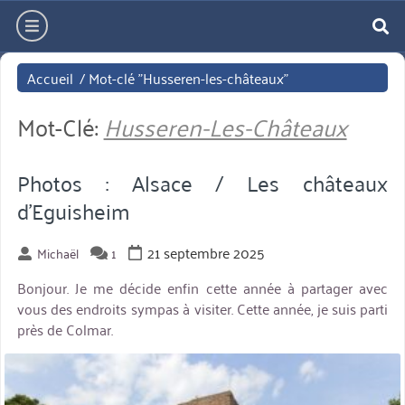
Aller
hamburger
directement
re
au
Accueil
/
Mot-clé "Husseren-les-châteaux"
contenu
Mot-Clé:
Husseren-Les-Châteaux
Photos : Alsace / Les châteaux
d’Eguisheim
21 septembre 2025
Michaël
1
Bonjour. Je me décide enfin cette année à partager avec
vous des endroits sympas à visiter. Cette année, je suis parti
près de Colmar.
miniature