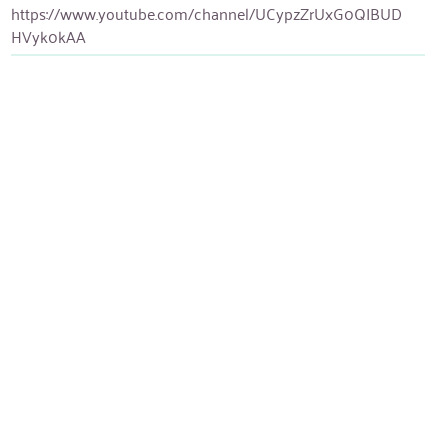
https://www.youtube.com/channel/UCypzZrUxG0QIBUD
HVyk0kAA