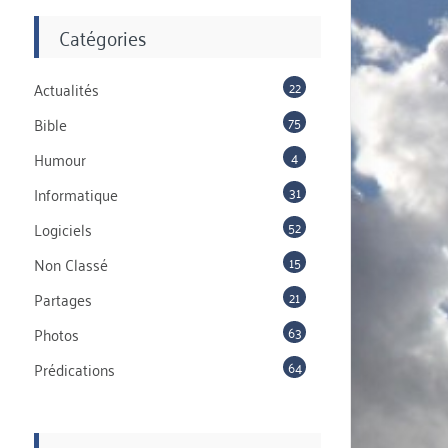
Catégories
22
Actualités
75
Bible
4
Humour
31
Informatique
52
Logiciels
15
Non Classé
21
Partages
63
Photos
64
Prédications