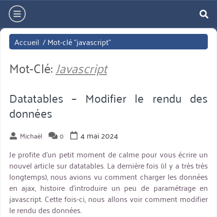
Aller
hamburger
directement
re
au
Accueil
/
Mot-clé "javascript"
contenu
Mot-Clé:
Javascript
Datatables – Modifier le rendu des
données
4 mai 2024
Michaël
0
Je profite d’un petit moment de calme pour vous écrire un
nouvel article sur datatables. La dernière fois (il y a très très
longtemps), nous avions vu comment charger les données
en ajax, histoire d’introduire un peu de paramétrage en
javascript. Cette fois-ci, nous allons voir comment modifier
le rendu des données.