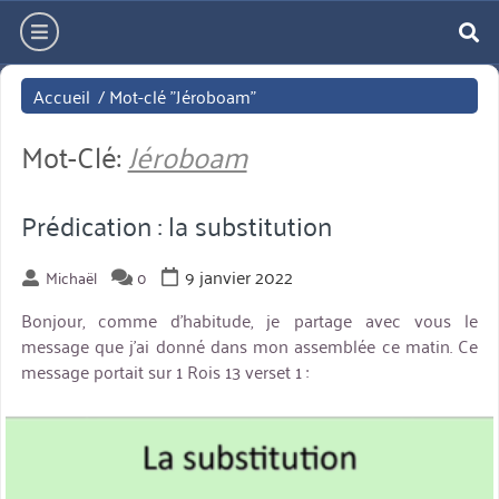
Aller
hamburger
directement
re
au
Accueil
/
Mot-clé "Jéroboam"
contenu
Mot-Clé:
Jéroboam
Prédication : la substitution
9 janvier 2022
Michaël
0
Bonjour, comme d’habitude, je partage avec vous le
message que j’ai donné dans mon assemblée ce matin. Ce
message portait sur 1 Rois 13 verset 1 :
miniature