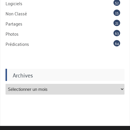
52
Logiciels
15
Non Classé
21
Partages
63
Photos
64
Prédications
Archives