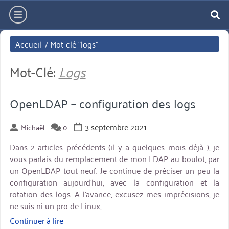
Aller
hamburger
directement
re
au
Accueil
/
Mot-clé "logs"
contenu
Mot-Clé:
Logs
OpenLDAP – configuration des logs
3 septembre 2021
Michaël
0
Dans 2 articles précédents (il y a quelques mois déjà…), je
vous parlais du remplacement de mon LDAP au boulot, par
un OpenLDAP tout neuf. Je continue de préciser un peu la
configuration aujourd’hui, avec la configuration et la
rotation des logs. A l’avance, excusez mes imprécisions, je
ne suis ni un pro de Linux, …
Continuer à lire
« OpenLDAP