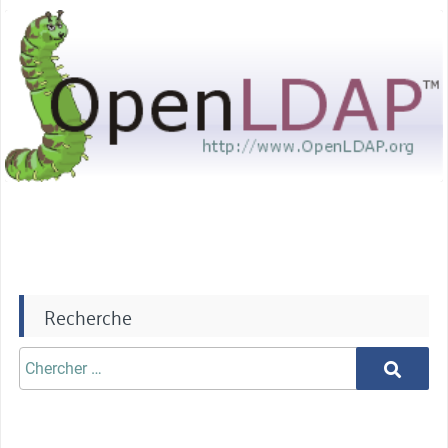
–
miniature
configuration
des
logs »
Recherche
Chercher
Chercher
aprè: