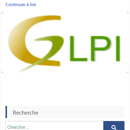
Continuer à lire
« GLPI
:
miniature
Des
mails
de
notifications
plus
sympas »
Recherche
Chercher
Chercher