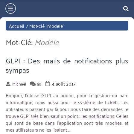
Aller
hamburger
directement
re
au
Accueil
/
Mot-clé "modèle"
contenu
Mot-Clé:
Modèle
GLPI : Des mails de notifications plus
sympas
4 août 2017
Michaël
55
Bonjour, J’utilise GLPI au boulot, pour la gestion du parc
informatique, mais aussi pour le système de tickets. Les
utilisateurs passent par là pour nous faire des demandes. Je
trouve GLPI très bien, sauf un point : les notifications. Celles
qui sont de base dans l’application sont très moches, et
mes utilisateurs ne les lisaient …