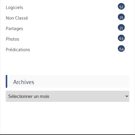
52
Logiciels
15
Non Classé
21
Partages
63
Photos
64
Prédications
Archives