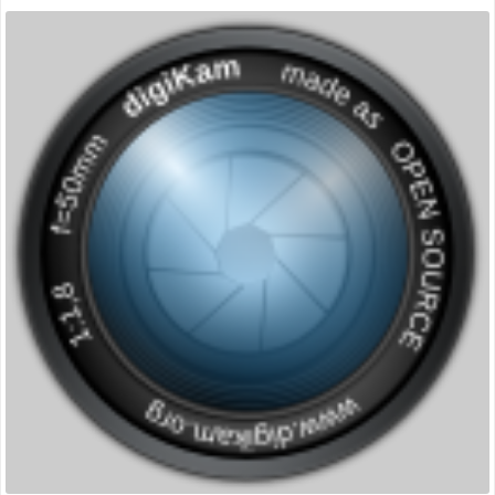
:
miniature
gestion
des
photos »