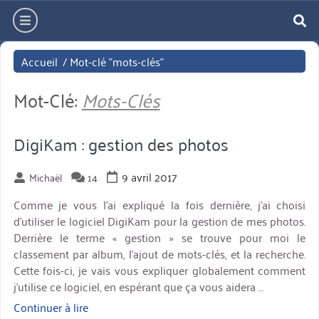
Aller
hamburger
directement
re
au
Accueil
/
Mot-clé "mots-clés"
contenu
Mot-Clé:
Mots-Clés
DigiKam : gestion des photos
9 avril 2017
Michaël
14
Comme je vous l’ai expliqué la fois dernière, j’ai choisi
d’utiliser le logiciel DigiKam pour la gestion de mes photos.
Derrière le terme « gestion » se trouve pour moi le
classement par album, l’ajout de mots-clés, et la recherche.
Cette fois-ci, je vais vous expliquer globalement comment
j’utilise ce logiciel, en espérant que ça vous aidera …
Continuer à lire
« DigiKam