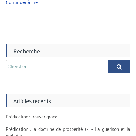
Continuer à lire
« Etre
chrétien
c’est
quoi
? »
Recherche
Chercher
Chercher
aprè:
Articles récents
Prédication : trouver grâce
Prédication : la doctrine de prospérité (7) – La guérison et la
maladie