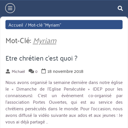
Aller
hamburger
directement
re
au
Accueil
/
Mot-clé "Myriam"
contenu
Mot-Clé:
Myriam
Etre chrétien c’est quoi ?
18 novembre 2018
Michaël
0
Nous avons organisé la semaine dernière dans notre église
le « Dimanche de l’Eglise Persécutée » (DEP pour les
connaisseurs). C’est un événement co-organisé par
l’association Portes Ouvertes, qui est au service des
chrétiens persécutés dans le monde. Pour l’occasion, nous
avons diffusé la vidéo suivante aux ados et aux jeunes : Je
vous ai déjà partagé …