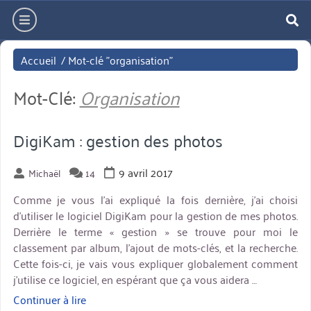
Aller
hamburger
directement
re
au
Accueil
/
Mot-clé "organisation"
contenu
Mot-Clé:
Organisation
DigiKam : gestion des photos
9 avril 2017
Michaël
14
Comme je vous l’ai expliqué la fois dernière, j’ai choisi
d’utiliser le logiciel DigiKam pour la gestion de mes photos.
Derrière le terme « gestion » se trouve pour moi le
classement par album, l’ajout de mots-clés, et la recherche.
Cette fois-ci, je vais vous expliquer globalement comment
j’utilise ce logiciel, en espérant que ça vous aidera …
Continuer à lire
« DigiKam