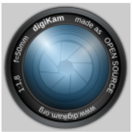
:
miniature
gestion
des
photos »