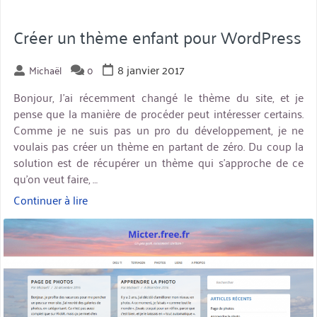
Créer un thème enfant pour WordPress
8 janvier 2017
Michaël
0
Bonjour, J’ai récemment changé le thème du site, et je
pense que la manière de procéder peut intéresser certains.
Comme je ne suis pas un pro du développement, je ne
voulais pas créer un thème en partant de zéro. Du coup la
solution est de récupérer un thème qui s’approche de ce
qu’on veut faire, …
Continuer à lire
« Créer
un
miniature
thème
enfant
pour
WordPress »