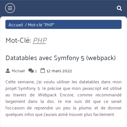
Aller
hamburger
directement
re
au
Accueil
/
Mot-clé "PHP"
contenu
Mot-Clé:
PHP
Datatables avec Symfony 5 (webpack)
12 mars 2022
Michaël
2
Cette semaine, j’ai voulu utiliser les datatables dans mon
projet Symfony 5. Je précise que mon javascript est utilisé
au travers de Webpack Encore, comme recommandé
largement dans la doc. Je me suis dit que ce serait
l’occasion de reprendre un peu la plume, et de donner
quelques infos que j’aurais aimé trouver plus facilement.
miniature