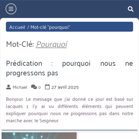
Aller
hamburger
directement
re
au
Accueil
/
Mot-clé "pourquoi"
contenu
Mot-Clé:
Pourquoi
Prédication : pourquoi nous ne
progressons pas
27 avril 2025
Michaël
0
Bonjour. Le message que j’ai donné ce jour est basé sur
Jacques 1. J’y ai vu différents éléments qui peuvent
expliquer pourquoi nous ne progressons pas dans notre
marche avec le Seigneur.
miniature