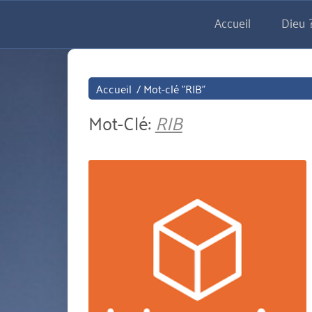
Aller
Accueil
Dieu ?
directement
au
contenu
Accueil
/
Mot-clé "RIB"
Mot-Clé:
RIB
miniature