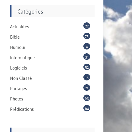
Catégories
22
Actualités
75
Bible
4
Humour
31
Informatique
52
Logiciels
15
Non Classé
21
Partages
63
Photos
64
Prédications