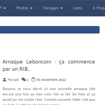
!
Photos
Terragen
Liens
A Prop
Arnaque Leboncoin : ça commence
par un RIB…
15 novembre 2022
Michaël
3
Bonjour, je vous décrit ici une nouvelle arnaque, liée
encore une fois au bon coin. J’en ai fait les frais et ça
aurait pu me coûter cher. Comme souvent, l’idée c’est que
ça évite à certains de se faire avoir !