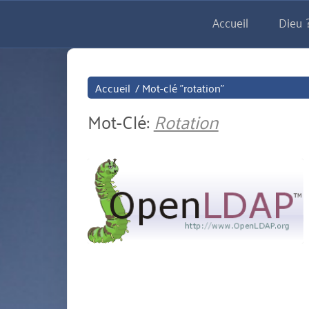
Aller
Accueil
Dieu ?
directement
au
contenu
Accueil
/
Mot-clé "rotation"
Mot-Clé:
Rotation
miniature