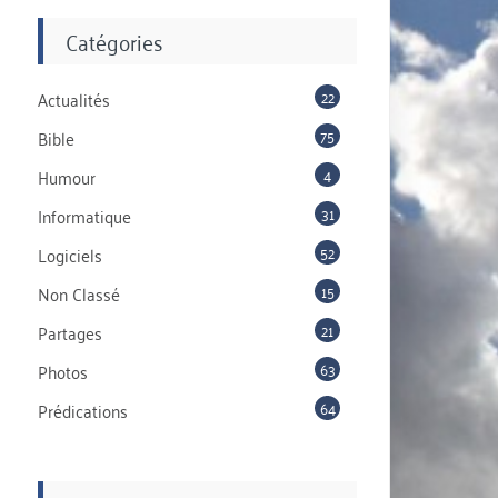
Catégories
22
Actualités
75
Bible
4
Humour
31
Informatique
52
Logiciels
15
Non Classé
21
Partages
63
Photos
64
Prédications