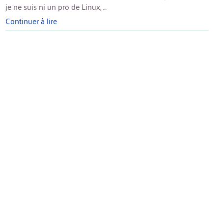
je ne suis ni un pro de Linux, …
Continuer à lire
« OpenLDAP
–
configuration
des
logs »