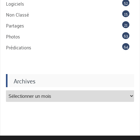
52
Logiciels
15
Non Classé
21
Partages
63
Photos
64
Prédications
Archives