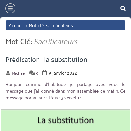
Aller
hamburger
directement
re
au
Accueil
/
Mot-clé "sacrificateurs"
contenu
Mot-Clé:
Sacrificateurs
Prédication : la substitution
9 janvier 2022
Michaël
0
Bonjour, comme d’habitude, je partage avec vous le
message que j’ai donné dans mon assemblée ce matin. Ce
message portait sur 1 Rois 13 verset 1 :
miniature