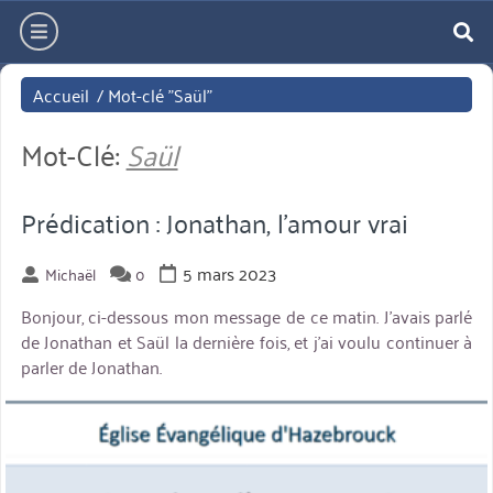
Aller
hamburger
directement
re
au
Accueil
/
Mot-clé "Saül"
contenu
Mot-Clé:
Saül
Prédication : Jonathan, l’amour vrai
5 mars 2023
Michaël
0
Bonjour, ci-dessous mon message de ce matin. J’avais parlé
de Jonathan et Saül la dernière fois, et j’ai voulu continuer à
parler de Jonathan.
miniature