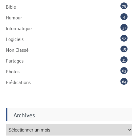
75
Bible
4
Humour
31
Informatique
52
Logiciels
15
Non Classé
21
Partages
63
Photos
64
Prédications
Archives