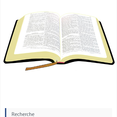
:
miniature
se
nourrir
correctement »
Recherche