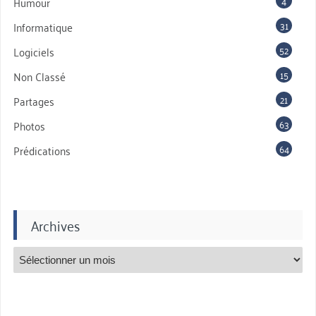
4
Humour
31
Informatique
52
Logiciels
15
Non Classé
21
Partages
63
Photos
64
Prédications
Archives