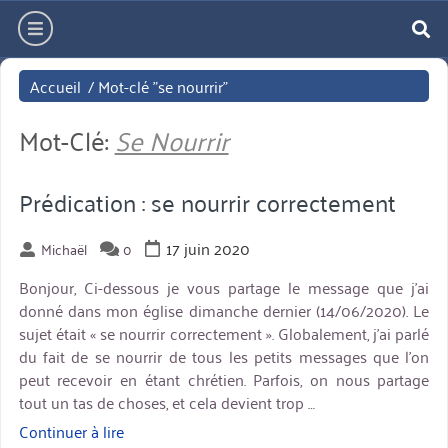
Aller
hamburger
directement
re
au
Accueil
/
Mot-clé "se nourrir"
contenu
Mot-Clé:
Se Nourrir
Prédication : se nourrir correctement
17 juin 2020
Michaël
0
Bonjour, Ci-dessous je vous partage le message que j’ai
donné dans mon église dimanche dernier (14/06/2020). Le
sujet était « se nourrir correctement ». Globalement, j’ai parlé
du fait de se nourrir de tous les petits messages que l’on
peut recevoir en étant chrétien. Parfois, on nous partage
tout un tas de choses, et cela devient trop …
Continuer à lire
« Prédication