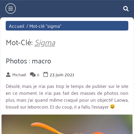
Aller
hamburger
directement
re
au
Accueil
/
Mot-clé "sigma"
contenu
Mot-Clé:
Sigma
Photos : macro
23 juin 2021
Michaël
0
Désolé, mais je n’ai pas trop le temps de publier sur le site
en ce moment. Je n’ai pas fait des masses de photos non
plus, mais j’ai quand même craqué pour un objectif Laowa,
trouvé sur leboncoin. Et du coup, il a fallu l’essayer
miniature