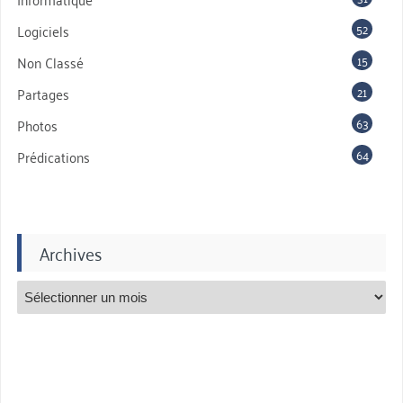
52
Logiciels
15
Non Classé
21
Partages
63
Photos
64
Prédications
Archives