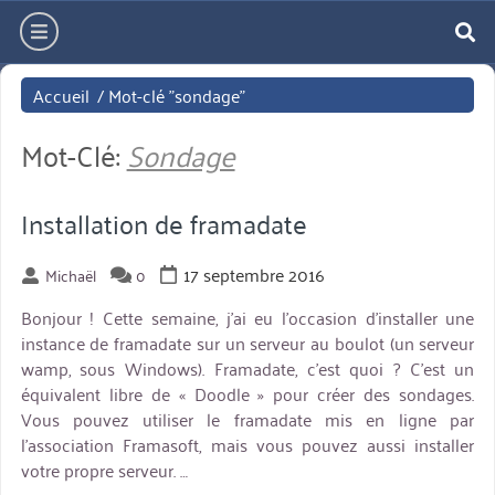
Aller
hamburger
directement
re
au
Accueil
/
Mot-clé "sondage"
contenu
Mot-Clé:
Sondage
Installation de framadate
17 septembre 2016
Michaël
0
Bonjour ! Cette semaine, j’ai eu l’occasion d’installer une
instance de framadate sur un serveur au boulot (un serveur
wamp, sous Windows). Framadate, c’est quoi ? C’est un
équivalent libre de « Doodle » pour créer des sondages.
Vous pouvez utiliser le framadate mis en ligne par
l’association Framasoft, mais vous pouvez aussi installer
votre propre serveur. …