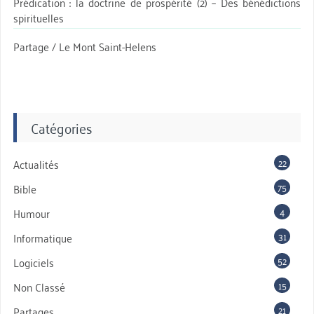
Prédication : la doctrine de prospérité (2) – Des bénédictions
spirituelles
Partage / Le Mont Saint-Helens
Catégories
22
Actualités
75
Bible
4
Humour
31
Informatique
52
Logiciels
15
Non Classé
21
Partages