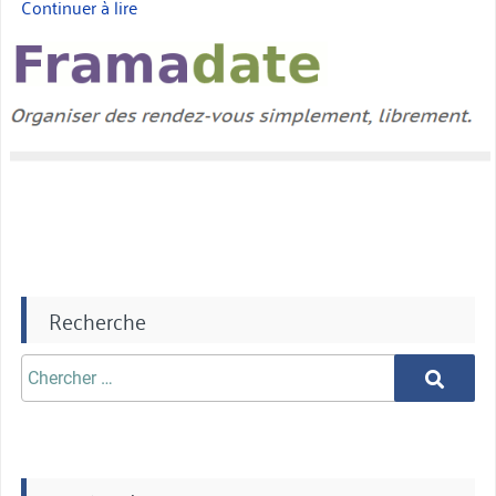
Continuer à lire
« Installation
de
miniature
framadate »
Recherche
Chercher
Chercher
aprè: