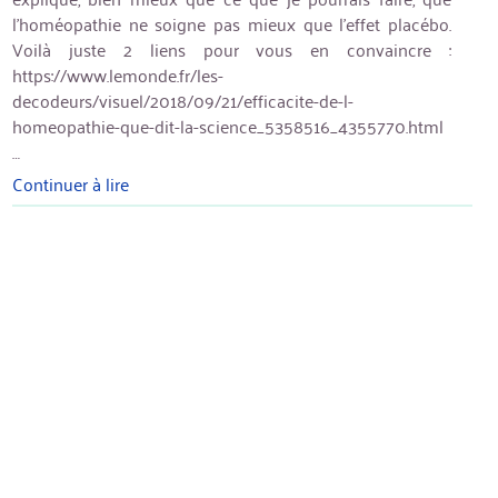
l’homéopathie ne soigne pas mieux que l’effet placébo.
Voilà juste 2 liens pour vous en convaincre :
https://www.lemonde.fr/les-
decodeurs/visuel/2018/09/21/efficacite-de-l-
homeopathie-que-dit-la-science_5358516_4355770.html
…
Continuer à lire
« Homéopathie
:
pas
mieux
que
l’effet
placebo »