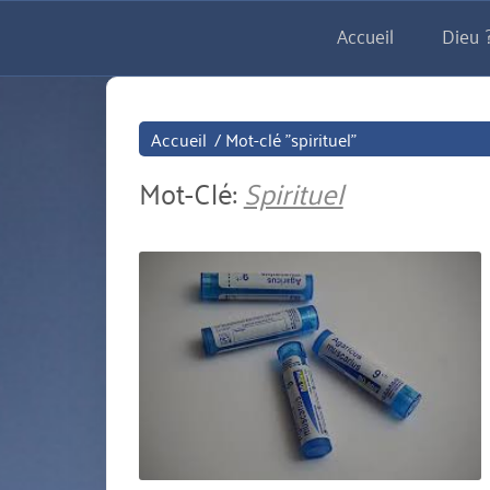
Aller
Accueil
Dieu ?
directement
au
contenu
Accueil
/
Mot-clé "spirituel"
Mot-Clé:
Spirituel
miniature