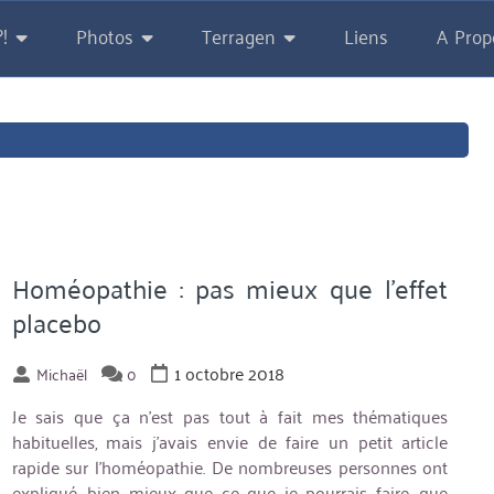
!
Photos
Terragen
Liens
A Prop
Homéopathie : pas mieux que l’effet
placebo
1 octobre 2018
Michaël
0
Je sais que ça n’est pas tout à fait mes thématiques
habituelles, mais j’avais envie de faire un petit article
rapide sur l’homéopathie. De nombreuses personnes ont
expliqué, bien mieux que ce que je pourrais faire, que