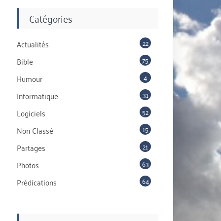
Catégories
22
Actualités
75
Bible
4
Humour
31
Informatique
52
Logiciels
15
Non Classé
21
Partages
63
Photos
64
Prédications