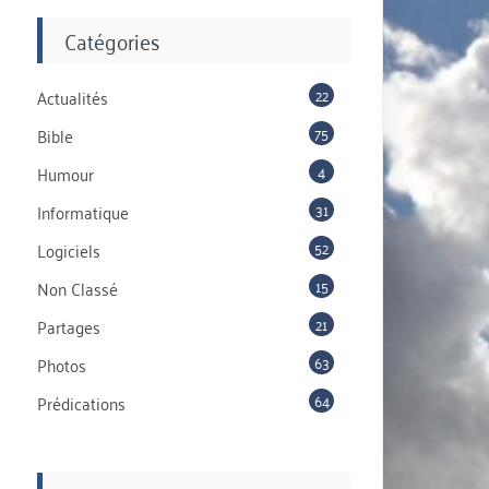
Catégories
22
Actualités
75
Bible
4
Humour
31
Informatique
52
Logiciels
15
Non Classé
21
Partages
63
Photos
64
Prédications