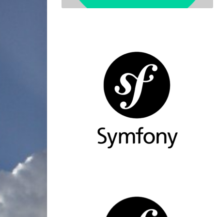
miniature
miniature