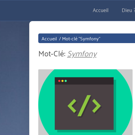
Aller
Accueil
Dieu ?
directement
au
contenu
Accueil
/
Mot-clé "Symfony"
Mot-Clé:
Symfony
miniature