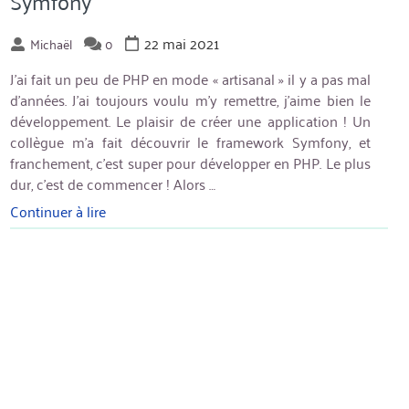
Symfony
22 mai 2021
Michaël
0
J’ai fait un peu de PHP en mode « artisanal » il y a pas mal
d’années. J’ai toujours voulu m’y remettre, j’aime bien le
développement. Le plaisir de créer une application ! Un
collègue m’a fait découvrir le framework Symfony, et
franchement, c’est super pour développer en PHP. Le plus
dur, c’est de commencer ! Alors …
Continuer à lire
« Commencer
à
développer
avec
Symfony »