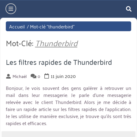
Aller
hamburger
directement
re
au
Accueil
/
Mot-clé "thunderbird"
contenu
Mot-Clé:
Thunderbird
Les filtres rapides de Thunderbird
11 juin 2020
Michaël
0
Bonjour, Je vois souvent des gens galérer à retrouver un
mail dans leur messagerie. Je parle d’une messagerie
relevée avec le client Thunderbird. Alors je me décide à
faire un rapide article sur les filtres rapides de l’application.
Je les utilise de manière exclusive, je trouve qu’ils sont très
rapides et efficaces.
miniature