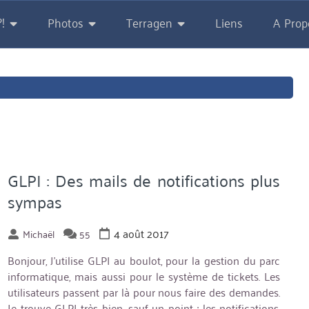
!
Photos
Terragen
Liens
A Prop
GLPI : Des mails de notifications plus
sympas
4 août 2017
Michaël
55
Bonjour, J’utilise GLPI au boulot, pour la gestion du parc
informatique, mais aussi pour le système de tickets. Les
utilisateurs passent par là pour nous faire des demandes.
Je trouve GLPI très bien, sauf un point : les notifications.