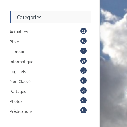
Catégories
22
Actualités
76
Bible
4
Humour
31
Informatique
52
Logiciels
15
Non Classé
21
Partages
63
Photos
65
Prédications