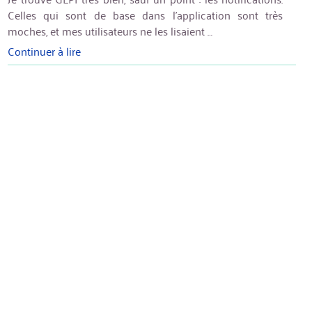
Celles qui sont de base dans l’application sont très
moches, et mes utilisateurs ne les lisaient …
Continuer à lire
« GLPI
:
Des
mails
de
notifications
plus
sympas »