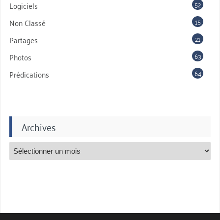
52
Logiciels
15
Non Classé
21
Partages
63
Photos
64
Prédications
Archives