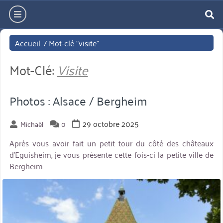
Aller
hamburger
directement
re
au
Accueil
/
Mot-clé "visite"
contenu
Mot-Clé:
Visite
Photos : Alsace / Bergheim
29 octobre 2025
Michaël
0
Après vous avoir fait un petit tour du côté des châteaux
d’Eguisheim, je vous présente cette fois-ci la petite ville de
Bergheim.
miniature