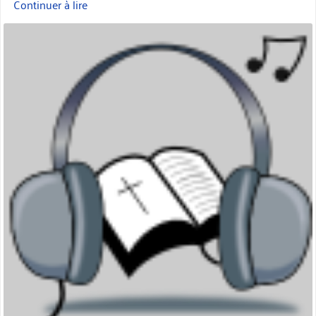
Continuer à lire
« Prédications
de
miniature
mon
église »