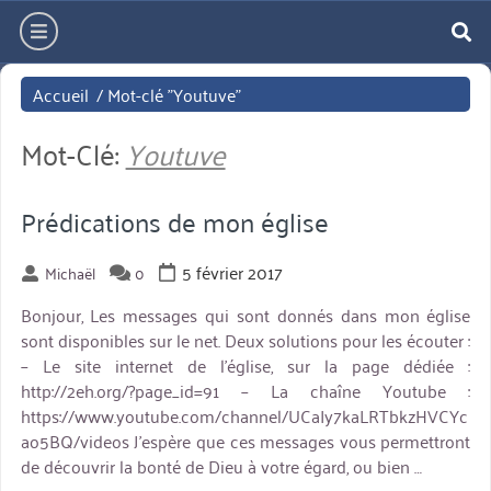
Aller
hamburger
directement
re
au
Accueil
/
Mot-clé "Youtuve"
contenu
Mot-Clé:
Youtuve
Prédications de mon église
5 février 2017
Michaël
0
Bonjour, Les messages qui sont donnés dans mon église
sont disponibles sur le net. Deux solutions pour les écouter :
– Le site internet de l’église, sur la page dédiée :
http://2eh.org/?page_id=91 – La chaîne Youtube :
https://www.youtube.com/channel/UCaIy7kaLRTbkzHVCYc
ao5BQ/videos J’espère que ces messages vous permettront
de découvrir la bonté de Dieu à votre égard, ou bien …