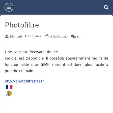
Aller
hamburger
directement
re
au
Photofiltre
contenu
Logiciels
0
Michaël
9 Août 2011
Une version freeware de ce
logiciel est disponible. Il possède apparemment moins de
fonctionnalité que GIMP, mais il est bien plus facile à
prendre en main.
http://photofiltre.free.fr