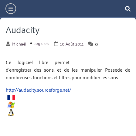
Aller
hamburger
directement
re
au
Audacity
contenu
Logiciels
0
Michaël
10 Août 2011
Ce logiciel libre permet
d’enregistrer des sons, et de les manipuler. Possède de
nombreuses fonctions et filtres pour modifier les sons.
http://audacity.sourceforge.net/