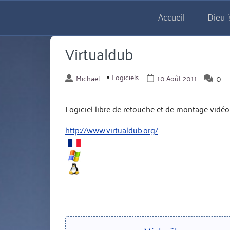
Aller
Accueil
Dieu ?
directement
au
contenu
Virtualdub
Logiciels
0
Michaël
10 Août 2011
Logiciel libre de retouche et de montage vidéo
http://www.virtualdub.org/