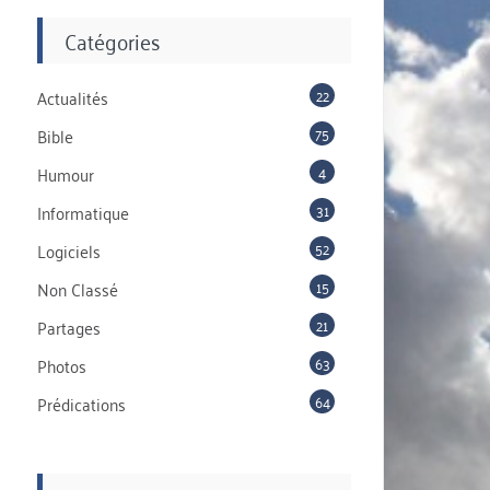
Catégories
22
Actualités
75
Bible
4
Humour
31
Informatique
52
Logiciels
15
Non Classé
21
Partages
63
Photos
64
Prédications