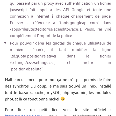
qui passent par un proxy avec authentification, un fichier
javascript fait appel à des API Google et tente une
connexion à internet à chaque chargement de page.
Enlever la référence à "fonts.googleapis.com" dans
/apps/files_texteditor/js/aceeditor/ace.js. Perso, j'ai viré
complètement l'import de la police.
Pour pouvoir gérer les quotas de chaque utilisateur de
manière séparée, il faut modifier la ligne
".td.quota{position:relative} dans le fichier
/settings/css/settings.css, et mettre un
"position:absolute"
Malheureusement, pour moi ça ne m'a pas permis de faire
des synchros. Du coup, je me suis trouvé un linux, installé
tout le bazar (apache, mySQL, phpmyadmin, les modules
php), et là ça fonctionne nickel
Pour finir, un petit lien vers le site officiel :
http://owncloud.org/
. Pour le téléchargement et