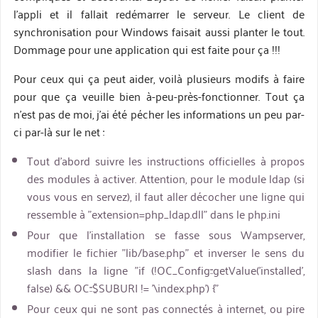
l'appli et il fallait redémarrer le serveur. Le client de
synchronisation pour Windows faisait aussi planter le tout.
Dommage pour une application qui est faite pour ça !!!
Pour ceux qui ça peut aider, voilà plusieurs modifs à faire
pour que ça veuille bien à-peu-près-fonctionner. Tout ça
n'est pas de moi, j'ai été pécher les informations un peu par-
ci par-là sur le net :
Tout d'abord suivre les instructions officielles à propos
des modules à activer. Attention, pour le module ldap (si
vous vous en servez), il faut aller décocher une ligne qui
ressemble à "extension=php_ldap.dll" dans le php.ini
Pour que l'installation se fasse sous Wampserver,
modifier le fichier "lib/base.php" et inverser le sens du
slash dans la ligne "if (!OC_Config::getValue('installed',
false) && OC::$SUBURI != '\index.php') {"
Pour ceux qui ne sont pas connectés à internet, ou pire