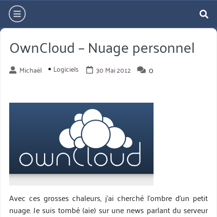
Aller
hamburger
directement
re
au
OwnCloud – Nuage personnel
contenu
Logiciels
0
Michaël
30 Mai 2012
Avec ces grosses chaleurs, j'ai cherché l'ombre d'un petit
nuage. Je suis tombé (aïe) sur une news parlant du serveur