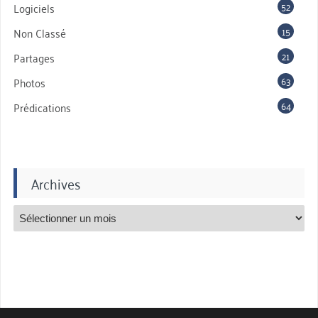
52
Logiciels
15
Non Classé
21
Partages
63
Photos
64
Prédications
Archives