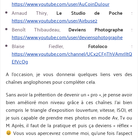
https://www.youtube.com/user/AuCoinDuJour
Arnaud Thiry,
Le Studio de Poche
:
https://www.youtube.com/user/Airbuse2
Benoît Thibaudeau,
Deviens Photographe
:
https://www.youtube.com/user/deviensphotographe
Blaise Fiedler,
Fotoloco
:
https://www.youtube.com/channel/UCx2CFrjThVAmrJltQ
EfVcOg
A l’occasion, je vous donnerai quelques liens vers des
chaînes anglophones pour compléter cela.
Sans avoir la prétention de devenir un « pro », je pense avoir
bien amélioré mon niveau grâce à ces chaînes. J’ai bien
compris le triangle d’exposition (ouverture, vitesse, ISO), et
je suis capable de prendre mes photos en mode Av, Tv ou
M. Après, il faut de la pratique et puis ça deviens « réflex »
Vous vous apercevrez comme moi, qu’une fois l’aspect