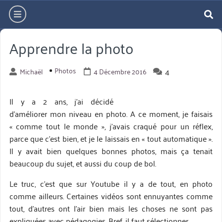
Aller
hamburger
directement
re
au
Apprendre la photo
contenu
Photos
4
Michaël
4 Décembre 2016
Il y a 2 ans, j’ai décidé
d’améliorer mon niveau en photo. A ce moment, je faisais
« comme tout le monde », j’avais craqué pour un réflex,
parce que c’est bien, et je le laissais en « tout automatique ».
Il y avait bien quelques bonnes photos, mais ça tenait
beaucoup du sujet, et aussi du coup de bol.
Le truc, c’est que sur Youtube il y a de tout, en photo
comme ailleurs. Certaines vidéos sont ennuyantes comme
tout, d’autres ont l’air bien mais les choses ne sont pas
expliquées avec pédagogies. Bref, il faut sélectionner.