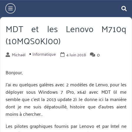
Aller
hamburger
directement
re
au
MDT et les Lenovo M710q
contenu
(10MQS0KJ00)
Informatique
0
Michaël
4 Juin 2018
Bonjour,
J’ai eu quelques galères avec 2 modèles de Lenvo, pour les
déployer sous Windows 7 (Pro, x64) avec MDT (il me
semble que c’est la 2013 update 2). Je donne ici la manière
dont je me suis dépatouillé, histoire que d’autres aient
moins à chercher…
Les pilotes graphiques fournis par Lenovo et par Intel ne