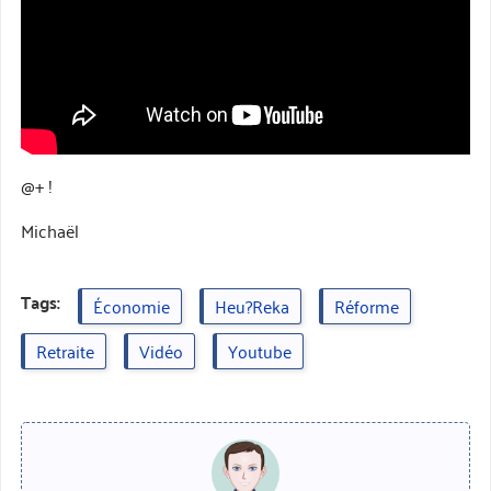
@+ !
Michaël
Tags:
Économie
Heu?reka
Réforme
Retraite
Vidéo
Youtube