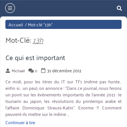
Aller
hamburger
directement
re
au
Accueil
/
Mot-clé "13h"
contenu
Mot-Clé:
13h
Ce qui est important
31 décembre 2011
Michaël
0
Ce midi, pour les titres du JT sur TF1 (même pas honte…
enfin si… un peu), on annonce : "Dans ce journal, nous ferons
un point sur les évènements importants de l'année 2011 : le
tsunami au japon, les révolutions du printemps arabe et
l'affaire Dominique Strauss-Kahn". Enorme !! Comment
peuvent-ils mettre sur le même …
Continuer à lire
« Ce