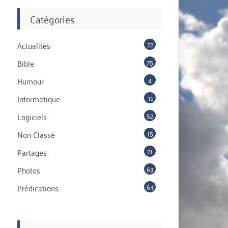
Catégories
22
Actualités
75
Bible
4
Humour
31
Informatique
52
Logiciels
15
Non Classé
21
Partages
63
Photos
64
Prédications