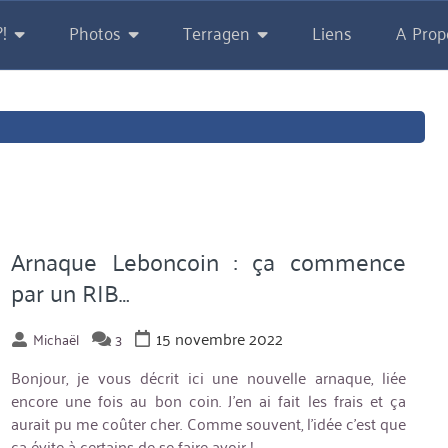
!
Photos
Terragen
Liens
A Prop
Arnaque Leboncoin : ça commence
par un RIB…
15 novembre 2022
Michaël
3
Bonjour, je vous décrit ici une nouvelle arnaque, liée
encore une fois au bon coin. J’en ai fait les frais et ça
aurait pu me coûter cher. Comme souvent, l’idée c’est que
ça évite à certains de se faire avoir !