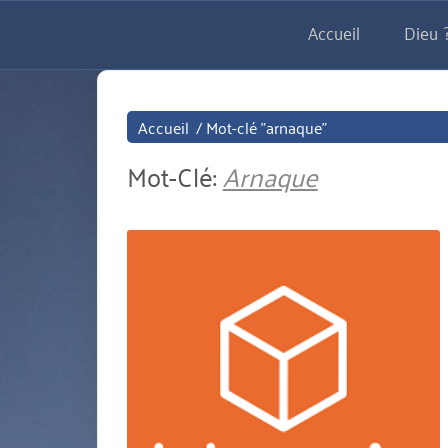
Aller
Accueil
Dieu ?
directement
au
contenu
Accueil
/
Mot-clé "arnaque"
Mot-Clé:
Arnaque
miniature