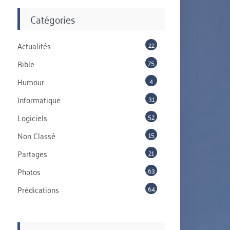
Catégories
22
Actualités
75
Bible
4
Humour
31
Informatique
52
Logiciels
15
Non Classé
21
Partages
63
Photos
64
Prédications