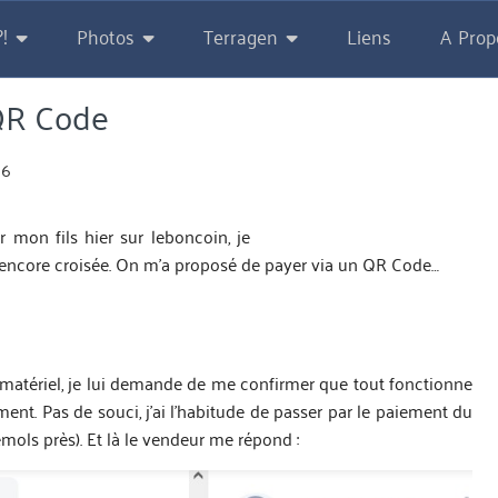
!
Photos
Terragen
Liens
A Prop
QR Code
66
 mon fils hier sur leboncoin, je
 encore croisée. On m’a proposé de payer via un QR Code…
 matériel, je lui demande de me confirmer que tout fonctionne
ent. Pas de souci, j’ai l’habitude de passer par le paiement du
mols près). Et là le vendeur me répond :