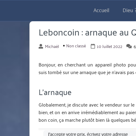
Aller
Accueil
Dieu ?
directement
au
contenu
Leboncoin : arnaque au 
Non classé
Michaël
10 Juillet 2022
Bonjour, en cherchant un appareil photo pour
suis tombé sur une arnaque que je n’avais pas
L’arnaque
Globalement, je discute avec le vendeur sur le
bien, et on en arrive irrémédiablement au paiem
bon coin, ça marche plutôt bien (à quelques bé