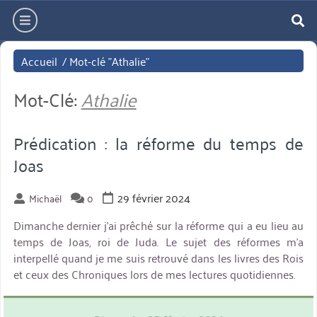
Aller
hamburger
directement
re
au
Accueil
/
Mot-clé "Athalie"
contenu
Mot-Clé:
Athalie
Prédication : la réforme du temps de
Joas
29 février 2024
Michaël
0
Dimanche dernier j’ai prêché sur la réforme qui a eu lieu au
temps de Joas, roi de Juda. Le sujet des réformes m’a
interpellé quand je me suis retrouvé dans les livres des Rois
et ceux des Chroniques lors de mes lectures quotidiennes.
miniature