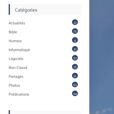
Catégories
22
Actualités
75
Bible
4
Humour
31
Informatique
52
Logiciels
15
Non Classé
21
Partages
63
Photos
64
Prédications