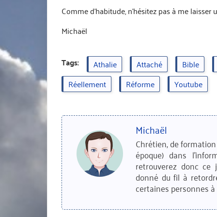
Comme d’habitude, n’hésitez pas à me laisser u
Michaël
Tags:
Athalie
Attaché
Bible
Réellement
Réforme
Youtube
Michaël
Chrétien, de formation 
époque) dans l'infor
retrouverez donc ce 
donné du fil à retordr
certaines personnes à 