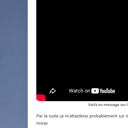
Voilà un message sur 
Par la suite, je m’attarderai probablement sur
Josias.