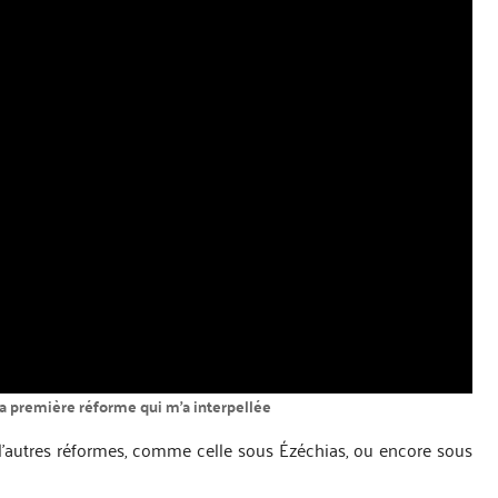
la première réforme qui m’a interpellée
 d’autres réformes, comme celle sous Ézéchias, ou encore sous