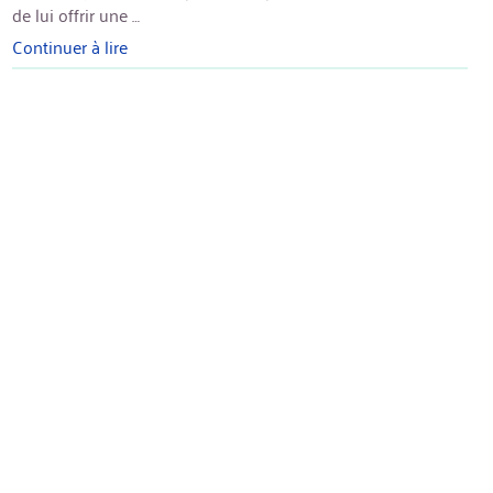
de lui offrir une …
Continuer à lire
« Canon
EOS
700D
bloqué »