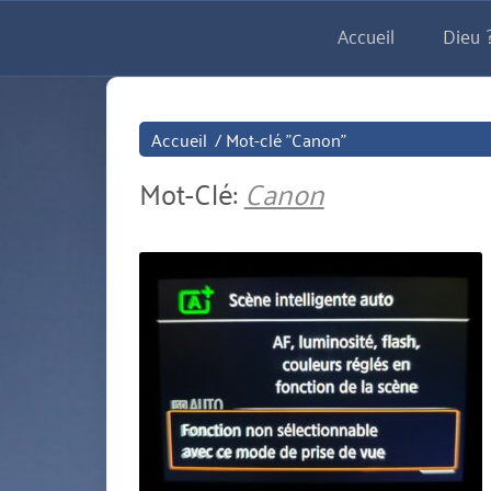
Aller
Accueil
Dieu ?
directement
au
contenu
Accueil
/
Mot-clé "Canon"
Mot-Clé:
Canon
miniature