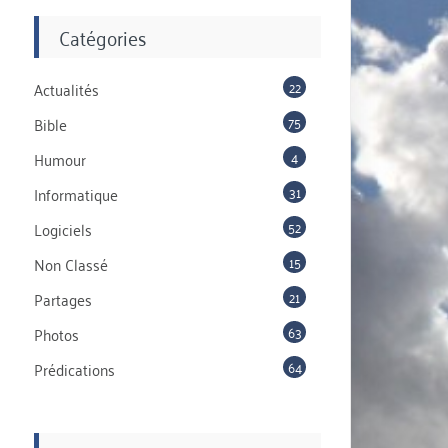
Catégories
22
Actualités
75
Bible
4
Humour
31
Informatique
52
Logiciels
15
Non Classé
21
Partages
63
Photos
64
Prédications