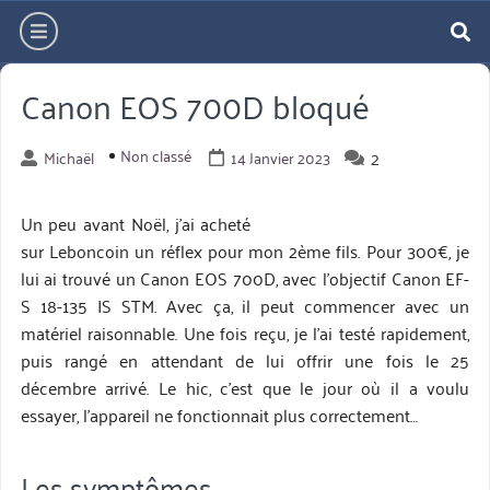
Aller
hamburger
directement
re
au
Canon EOS 700D bloqué
contenu
Non classé
2
Michaël
14 Janvier 2023
Un peu avant Noël, j’ai acheté
sur Leboncoin un réflex pour mon 2ème fils. Pour 300€, je
lui ai trouvé un Canon EOS 700D, avec l’objectif Canon EF-
S 18-135 IS STM. Avec ça, il peut commencer avec un
matériel raisonnable. Une fois reçu, je l’ai testé rapidement,
puis rangé en attendant de lui offrir une fois le 25
décembre arrivé. Le hic, c’est que le jour où il a voulu
essayer, l’appareil ne fonctionnait plus correctement…
Les symptômes