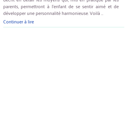
parents, permettront à l’enfant de se sentir aimé et de
développer une personnalité harmonieuse. Voilà …
Continuer à lire
« Comment
vraiment
aimer
votre
enfant »