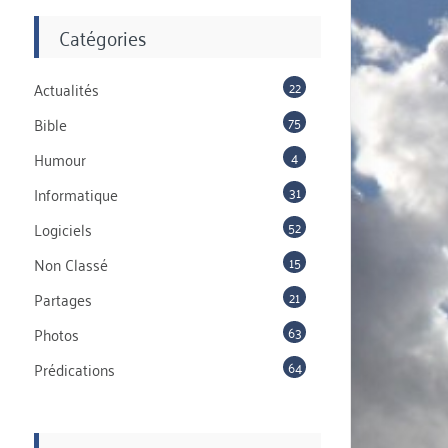
Catégories
22
Actualités
75
Bible
4
Humour
31
Informatique
52
Logiciels
15
Non Classé
21
Partages
63
Photos
64
Prédications