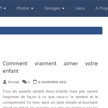
!
Photos
Terragen
Liens
A Prop
Comment vraiment aimer votre
enfant
5 novembre 2011
Michaël
0
Tous les parents aiment leurs enfants mais peu savent
l’exprimer de façon à ce que ceux-ci le sentent et le
comprennent. Ce livre, dans un style simple et touchant,
décrit en détail les moyens qui, mis en pratique par les