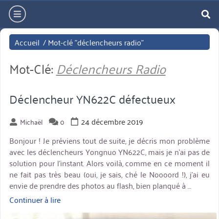
Aller
hamburger
directement
re
au
Accueil
/
Mot-clé "déclencheurs radio"
contenu
Mot-Clé:
Déclencheurs Radio
Déclencheur YN622C défectueux
24 décembre 2019
Michaël
0
Bonjour ! Je préviens tout de suite, je décris mon problème
avec les déclencheurs Yongnuo YN622C, mais je n’ai pas de
solution pour l’instant. Alors voilà, comme en ce moment il
ne fait pas très beau (oui, je sais, ché le Noooord !), j’ai eu
envie de prendre des photos au flash, bien planqué à …
Continuer à lire
« Déclencheur
YN622C
miniature