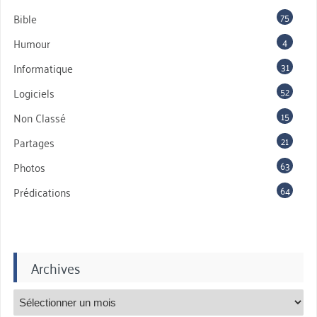
75
Bible
4
Humour
31
Informatique
52
Logiciels
15
Non Classé
21
Partages
63
Photos
64
Prédications
Archives