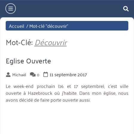
Aller
hamburger
directement
re
au
Accueil
/
Mot-clé "découvrir"
contenu
Mot-Clé:
Découvrir
Eglise Ouverte
11 septembre 2017
Michaël
0
Le week-end prochain (16 et 17 septembre), c’est ville
ouverte à Hazebrouck où j’habite. Dans mon église, nous
avons décidé de faire porte ouverte aussi.