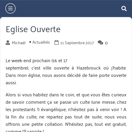
Aller
hamburger
directement
re
au
Eglise Ouverte
contenu
Actualités
0
Michaël
11 Septembre 2017
Le week-end prochain (16 et 17
septembre), c’est ville ouverte à Hazebrouck où j’habite.
Dans mon église, nous avons décidé de faire porte ouverte
aussi.
Alors si vous habitez dans le coin, et que vous êtes curieux
de savoir comment ça se passe un culte (une messe, chez
les protestants !) évangélique, n’hésitez pas à venir voir ! A
la fin du culte, ne repartez pas tout de suite, nous vous
offrons une petite collation. N’hésitez pas, tout est gratuit,
comme l’Evangile !