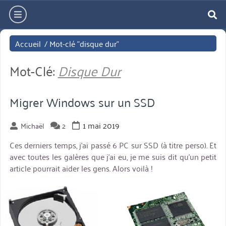
Aller
hamburger
directement
re
au
Accueil
/
Mot-clé "disque dur"
contenu
Mot-Clé:
Disque Dur
Migrer Windows sur un SSD
1 mai 2019
Michaël
2
Ces derniers temps, j’ai passé 6 PC sur SSD (à titre perso). Et
avec toutes les galères que j’ai eu, je me suis dit qu’un petit
article pourrait aider les gens. Alors voilà !
miniature