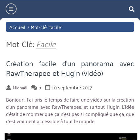
Aller
hamburger
directement
re
au
Accueil
/
Mot-clé "facile"
contenu
Mot-Clé:
Facile
Création facile d’un panorama avec
RawTherapee et Hugin (vidéo)
10 septembre 2017
Michaël
0
Bonjour ! J’ai pris le temps de faire une vidéo sur la création
d’un panorama avec RawTherapee, et surtout Hugin. L’idée
c’était de montrer que ça n’est pas si compliqué que ça, que
c’est vraiment accessible à tout le monde.
miniature